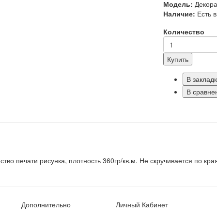
Модель:
Декора
Наличие:
Есть 
Количество
Купить
В заклад
В сравне
тво печати рисунка, плотность 360гр/кв.м. Не скручивается по кра
Дополнительно
Личный Кабинет