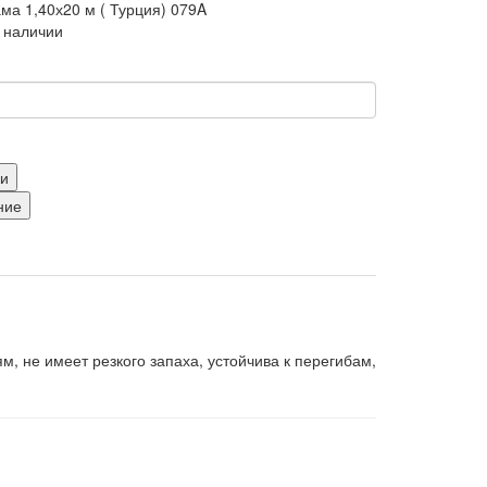
ма 1,40х20 м ( Турция) 079A
в наличии
ки
ние
ям, не имеет резкого запаха, устойчива к перегибам,