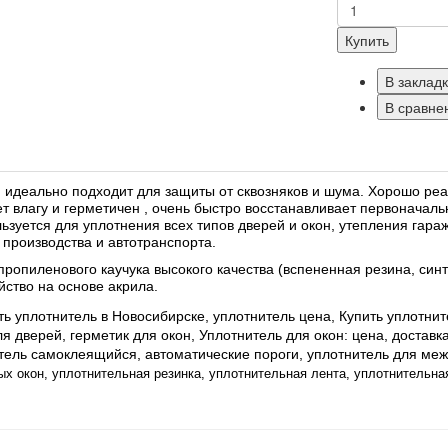
Купить
В заклад
В сравне
 идеально подходит для защиты от сквозняков и шума. Хорошо реа
ет влагу и герметичен , очень быстро восстанавливает первонача
льзуется для уплотнения всех типов дверей и окон, утепления гар
производства и автотранспорта.
пропиленового каучука высокого качества (вспененная резина, си
йство на основе акрила.
ть уплотнитель в Новосибирске, уплотнитель цена,
Купить уплотнит
я дверей, герметик для окон,
Уплотнитель для окон: цена, доставк
тель самоклеящийся, автоматические пороги, уплотнитель для меж
ых окон,
уплотнительная резинка, уплотнительная лента, уплотнительна