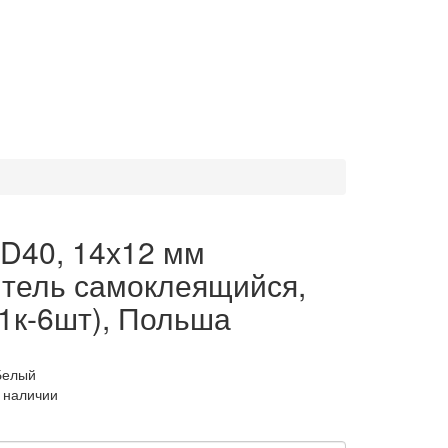
o D40, 14х12 мм
итель самоклеящийся,
1к-6шт), Польша
Белый
в наличии