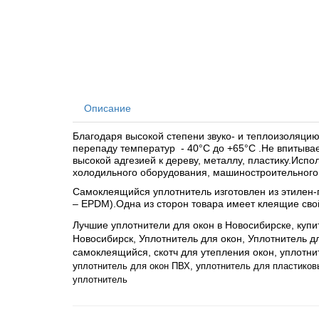
Описание
Благодаря высокой степени звуко- и теплоизоляцию
перепаду температур - 40°С до +65°С .Не впитыва
высокой адгезией к дереву, металлу, пластику.Испо
холодильного оборудования, машиностроительного 
Самоклеящийся уплотнитель изготовлен из этилен-
– EPDM).
Одна из сторон товара имеет клеящие сво
Лучшие уплотнители для окон в Новосибирске, купи
Новосибирск,
Уплотнитель для окон,
Уплотнитель дл
самоклеящийся, скотч для утепления окон, уплотни
у
у
плотнитель для окон
ПВХ,
плотнитель для пластиков
уплотнитель