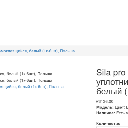
самоклеящийся, белый (1к-6шт), Польша
Sila pr
уплотн
белый (
₽3136.00
Модель:
Цвет: 
Наличие:
Есть 
Количество