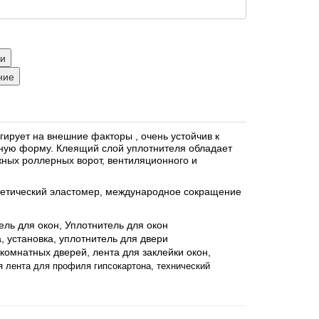
ки
ние
гирует на внешние факторы , очень устойчив к
льную форму. Клеящий слой уплотнителя обладает
ажных роллерных ворот, вентиляционного и
нтетический эластомер, международное сокращение
ель для окон,
Уплотнитель для окон
а, установка, уплотнитель для двери
комнатных дверей, лента для заклейки окон,
я лента для профиля гипсокартона, технический