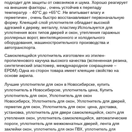
подходит для защиты от сквозняков и шума. Хорошо реагирует
на внешние факторы , очень устойчив к перепаду
температур - 40°С до +65°С .Не впитывает влагу и
герметичен , очень быстро восстанавливает первоначальную
форму. Клеящий слой уплотнителя обладает высокой
адгезией к дереву, металлу, пластику.Используется для
уплотнения всех типов дверей и окон, утепления гаражных
роллерных ворот, вентиляционного и холодильного
оборудования, машиностроительного производства и
автотранспорта.
Самоклеящийся уплотнитель изготовлен из этилен-
пропиленового каучука высокого качества (вспененная резина,
синтетический эластомер, международное сокращение –
EPDM).
Одна из сторон товара имеет клеящие свойство на
основе акрила.
Лучшие уплотнители для окон в Новосибирске, купить
уплотнитель в Новосибирске, уплотнитель цена,
Купить
уплотнитель для окон,
Уплотнитель для окон
Новосибирск,
Уплотнитель для окон,
Уплотнитель для дверей,
герметик для окон,
Уплотнитель для окон: цена, доставка,
установка, уплотнитель для двери самоклеящийся, скотч для
утепления окон, уплотнитель самоклеящийся, автоматические
пороги, уплотнитель для межкомнатных дверей, лента для
заклейки окон, у
у
плотнитель для окон
ПВХ,
плотнитель для