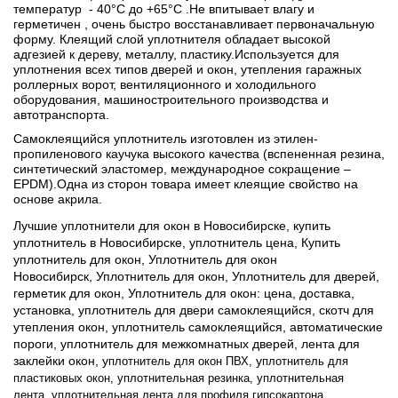
температур - 40°С до +65°С .Не впитывает влагу и
герметичен , очень быстро восстанавливает первоначальную
форму. Клеящий слой уплотнителя обладает высокой
адгезией к дереву, металлу, пластику.Используется для
уплотнения всех типов дверей и окон, утепления гаражных
роллерных ворот, вентиляционного и холодильного
оборудования, машиностроительного производства и
автотранспорта.
Самоклеящийся уплотнитель изготовлен из этилен-
пропиленового каучука высокого качества (вспененная резина,
синтетический эластомер, международное сокращение –
EPDM).
Одна из сторон товара имеет клеящие свойство на
основе акрила.
Лучшие уплотнители для окон в Новосибирске, купить
уплотнитель в Новосибирске, уплотнитель цена,
Купить
уплотнитель для окон,
Уплотнитель для окон
Новосибирск,
Уплотнитель для окон,
Уплотнитель для дверей,
герметик для окон,
Уплотнитель для окон: цена, доставка,
установка, уплотнитель для двери самоклеящийся, скотч для
утепления окон, уплотнитель самоклеящийся, автоматические
пороги, уплотнитель для межкомнатных дверей, лента для
заклейки окон, у
у
плотнитель для окон
ПВХ,
плотнитель для
пластиковых окон,
уплотнительная резинка, уплотнительная
лента, уплотнительная лента для профиля гипсокартона